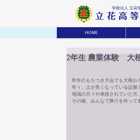
学校法人 立花
HOME
2年生 農業体験 
昨年のもちつき大会でも大根お
年々、土が良くなっている証拠
地域の方々や来校されていた方
その後、みんなで豚汁を作って