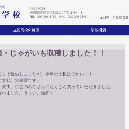
学園
〒811-0213
福岡県福岡市東区和白丘２丁目２４−４３
TEL 092-606-2792 FAX 092-606-2846
全日制・単位制普通
立花高校の特徴
学校概要
大根・じゃがいも収穫しました！！
ろしで提供しましたが、今年の大根はでかい！！
ですね。無農薬です。
、先生、生徒のみなさんにたくさん買っていただきました。
食べました。うまい、最高！！