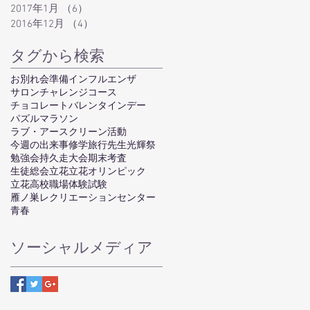
2017年1月
（6）
6件の記事
2016年12月
（4）
4件の記事
タグから検索
お別れ会準備
インフルエンザ
サロン
チャレンジコース
チョコレート
バレンタインデー
パズル
マラソン
ラブ・アースクリーン活動
今週の出来事
修学旅行
先生
光輝祭
勉強会
持久走大会
期末考査
生徒総会
立花
立花オリンピック
立花高校
職場体験
試験
雁ノ巣レクリエーションセンター
青春
ソーシャルメディア