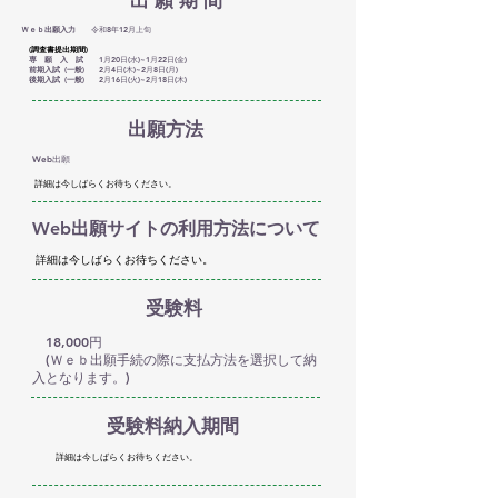
出 願 期 間
Ｗｅｂ出願入力
令和8年12月上旬
(調査書提出期間)
専 願 入 試
1月20日(水)~1月22日(金)
前期入試 (一般)
2月4日(木)~2月8日(月)
後期入試 (一般)
2月16日(火)~2月18日(木)
出願方法
Web出願
詳細は今しばらくお待ちください。
Web出願サイトの利用方法について
詳細は今しばらくお待ちください。
受験料
18,000円
(Ｗｅｂ出願手続の際に支払方法を選択して納
入となります。)
受験料納入期間
詳細は今しばらくお待ちください。