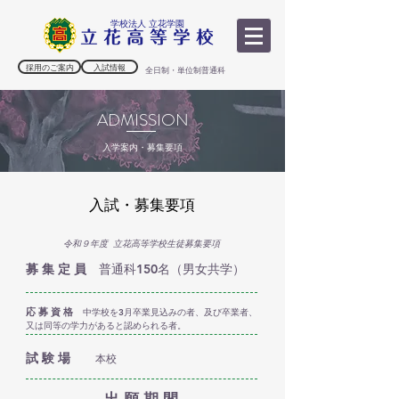
学校法人 立花学園
採用のご案内
入試情報
全日制・単位制普通科
ADMISSION
入学案内・募集要項
入試・募集要項
令和９年度 立花高等学校生徒募集要項
募 集 定 員
普通科150名（男女共学）
応 募 資 格
中学校を3月卒業見込みの者、及び卒業者、
又は同等の学力があると認められる者。
試 験 場
本校