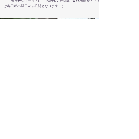
（出身校先生サイトにて上記日程で公開。Web出願サイトで
は各日程の翌日から公開となります。）
学費・校納金
(１)入学時納付金
※学級費につきましては、
​4月分校納金と同時に引落となります。
(２)校納金内訳（令和８年度金額）
※所得に応じて補助金支援(高等学校等就
学支援金及び福岡県学校納付金軽減補助
金)があります。
大変申し訳ございませんが、現在のところ、転
入・編入については受け付けておりません。
ご不明点等がございましたら、本校までお気軽にお尋ね